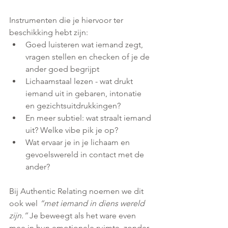
Instrumenten die je hiervoor ter 
beschikking hebt zijn:
Goed luisteren wat iemand zegt, 
vragen stellen en checken of je de 
ander goed begrijpt
Lichaamstaal lezen - wat drukt 
iemand uit in gebaren, intonatie 
en gezichtsuitdrukkingen?
En meer subtiel: wat straalt iemand 
uit? Welke vibe pik je op?
Wat ervaar je in je lichaam en 
gevoelswereld in contact met de 
ander?
Bij Authentic Relating noemen we dit 
ook wel 
“met iemand in diens wereld 
zijn.”
 Je beweegt als het ware even 
mee in hun emotionele ruimte, zonder 