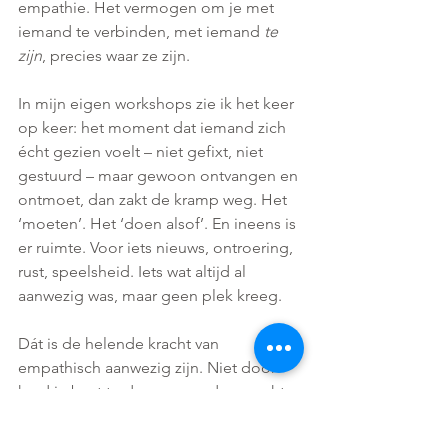
empathie. Het vermogen om je met 
iemand te verbinden, met iemand 
te 
zijn
, precies waar ze zijn.
In mijn eigen workshops zie ik het keer 
op keer: het moment dat iemand zich 
écht gezien voelt – niet gefixt, niet 
gestuurd – maar gewoon ontvangen en 
ontmoet, dan zakt de kramp weg. Het 
‘moeten’. Het ‘doen alsof’. En ineens is 
er ruimte. Voor iets nieuws, ontroering, 
rust, speelsheid. Iets wat altijd al 
aanwezig was, maar geen plek kreeg.
Dát is de helende kracht van 
empathisch aanwezig zijn. Niet door 
hard je best te doen, maar door zacht 
te blijven. Door beschikbaar te zijn met 
heel je aanwezigheid.