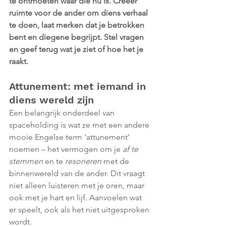
te ontmoeten waar die nu is. Creëer 
ruimte voor de ander om diens verhaal 
te doen, laat merken dat je betrokken 
bent en diegene begrijpt. Stel vragen 
en geef terug wat je ziet of hoe het je 
raakt. 
Attunement: met iemand in 
diens wereld zijn
Een belangrijk onderdeel van 
spaceholding is wat ze met een andere 
mooie Engelse term 'attunement' 
noemen – het vermogen om je 
af te 
stemmen
 en te 
resoneren 
met de 
binnenwereld van de ander. Dit vraagt 
niet alleen luisteren met je oren, maar 
ook met je hart en lijf. Aanvoelen wat 
er speelt, ook als het niet uitgesproken 
wordt. 