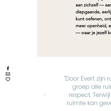
aan zichzelf — aa
diepgaande, eerli
kunt oefenen, on
meer openheid, e
— waar je jezelf ku
"Door Evert zijn
groep alle ru
respect. Terwijl
ruimte kan geven