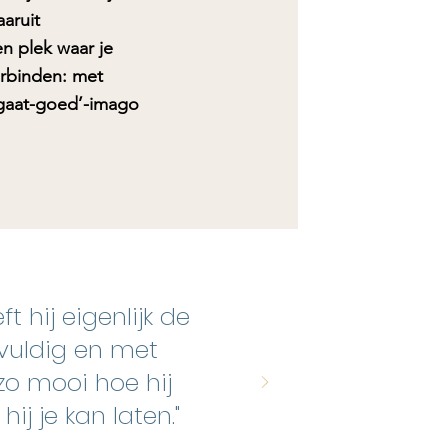
aruit
n plek waar je
rbinden: met
s-gaat-goed’-imago
 hij eigenlijk de
gvuldig en met
, zo mooi hoe hij
ij je kan laten."