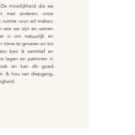
 De moeilijkheid die we
ct met anderen, onze
k ruimte voor wil maken;
n wie we zijn en samen
t is om natuurlijk en
n ritme te groeien en tot
ator ben ik sensitief en
ere lagen en patronen in
miek en kan dit goed
en. Ik hou van diepgang,
igheid.