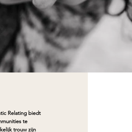
ic Relating biedt
mmunities te
lijk trouw zijn