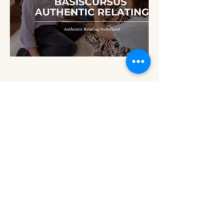
Heb je vragen, suggesties of wensen, neem
gerust contact met ons op!
info@authenticrelating.nl;
Evert:
0647493810
Geef je op voor de nieuwsbri
ef
.
Download
het ebook.
©Authentic Relating Nederland