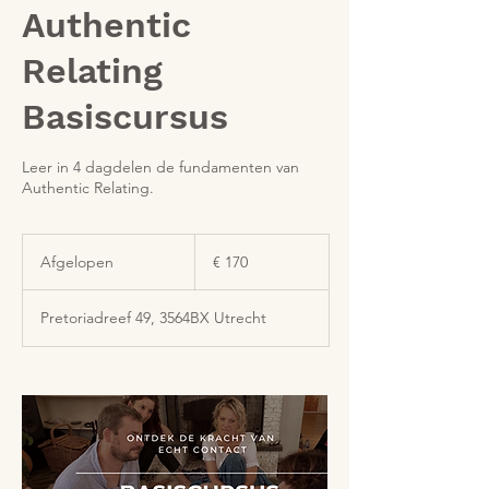
Authentic
Relating
Basiscursus
Leer in 4 dagdelen de fundamenten van
Authentic Relating.
170
euro
Afgelopen
A
€ 170
f
g
Pretoriadreef 49, 3564BX Utrecht
e
l
o
p
e
n