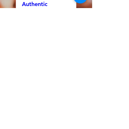
Authentic
Relating
Groningen - De
Kracht van Echt
Contact
za 22 aug
Meer info
Tickets kopen
Authentic
Relating
Eindhoven - De
Kracht van Echt