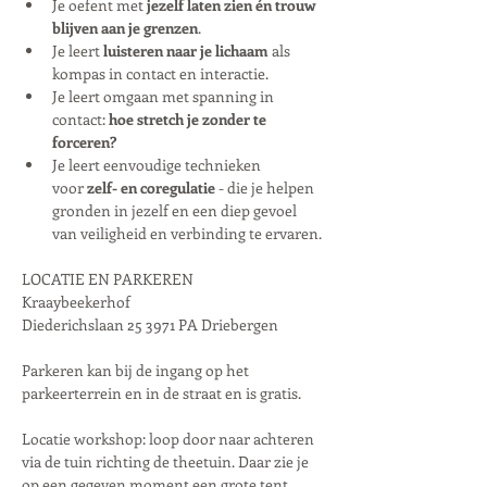
Je oefent met 
jezelf laten zien én trouw 
blijven aan je grenzen
.
Je leert 
luisteren naar je lichaam
 als 
kompas in contact en interactie.
Je leert omgaan met spanning in 
contact: 
hoe stretch je zonder te 
forceren?
Je leert eenvoudige technieken 
voor
 zelf- en coregulatie
 - die je helpen 
gronden in jezelf en een diep gevoel 
van veiligheid en verbinding te ervaren.
LOCATIE EN PARKEREN
Kraaybeekerhof
Diederichslaan 25 3971 PA Driebergen
Parkeren kan bij de ingang op het 
parkeerterrein en in de straat en is gratis.
Locatie workshop: loop door naar achteren 
via de tuin richting de theetuin. Daar zie je 
op een gegeven moment een grote tent. 