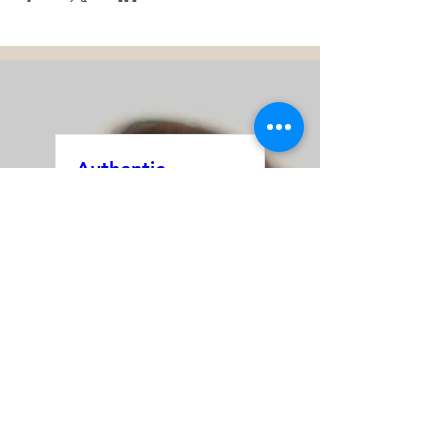
Authentic
Relating bij
Kraaybeekerhof
za 15 aug
Meer info
Tickets kopen
Authentic